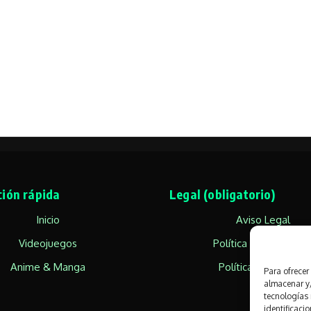
ión rápida
Legal (obligatorio)
Inicio
Aviso Legal
Videojuegos
Política de Privacida
Anime & Manga
Política de Cookies
Para ofrecer
almacenar y/
tecnologías
identificacio