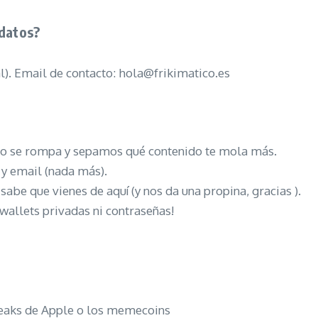
 datos?
al). Email de contacto:
hola@frikimatico.es
 no se rompa y sepamos qué contenido te mola más.
y email (nada más).
sabe que vienes de aquí (y nos da una propina, gracias ).
allets privadas ni contraseñas!
leaks de Apple o los memecoins