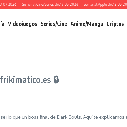
07-2026
Semanal Cine/Series del 13-05-2026
Semanal Apple del 12-05-2026
ía
Videojuegos
Series/Cine
Anime/Manga
Criptos
rikimatico.es 🔒
rio que un boss final de Dark Souls. Aquí te explicamos e