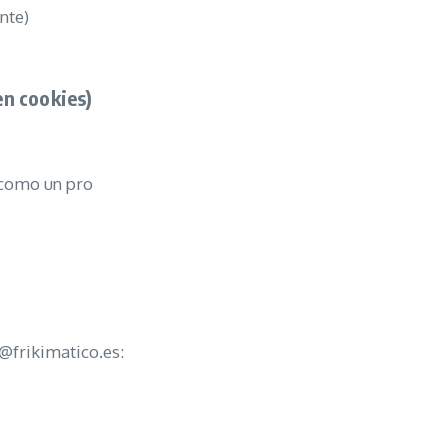
nte)
n cookies)
 como un pro
@frikimatico.es
: