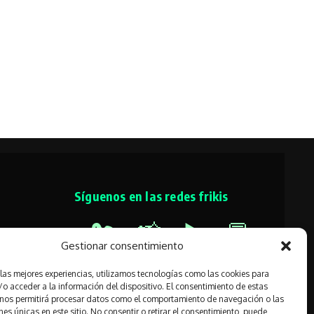
Síguenos en las redes frikis
🐦
📸
▶️
💬
d
Gestionar consentimiento
 las mejores experiencias, utilizamos tecnologías como las cookies para
o acceder a la información del dispositivo. El consentimiento de estas
 nos permitirá procesar datos como el comportamiento de navegación o las
nes únicas en este sitio. No consentir o retirar el consentimiento, puede