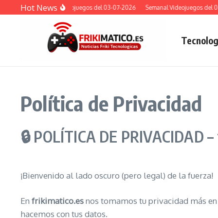
Saltar al contenido
Hot News
Semanal Videojuegos del 03-07-2026
Semanal Videojuegos del 03-
Tecnolog
Política de Privacidad
🔒 POLÍTICA DE PRIVACIDAD – f
¡Bienvenido al lado oscuro (pero legal) de la fuerza!
En
frikimatico.es
nos tomamos tu privacidad más en se
hacemos con tus datos.