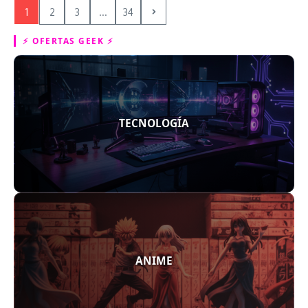
1
2
3
...
34
⚡ OFERTAS GEEK ⚡
TECNOLOGÍA
ANIME