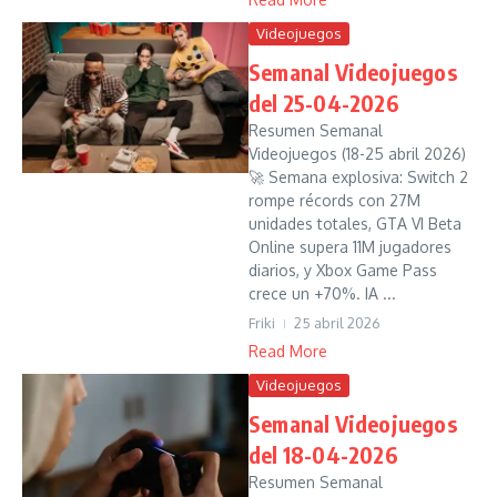
Videojuegos
Semanal Videojuegos
del 25-04-2026
Resumen Semanal
Videojuegos (18-25 abril 2026)
🚀 Semana explosiva: Switch 2
rompe récords con 27M
unidades totales, GTA VI Beta
Online supera 11M jugadores
diarios, y Xbox Game Pass
crece un +70%. IA ...
Friki
25 abril 2026
Read More
Videojuegos
Semanal Videojuegos
del 18-04-2026
Resumen Semanal