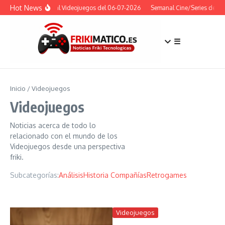
Saltar al contenido
Hot News
Semanal Videojuegos del 06-07-2026
Semanal Cine/Series del 13
☰
Inicio
/
Videojuegos
Videojuegos
Noticias acerca de todo lo
relacionado con el mundo de los
Videojuegos desde una perspectiva
friki.
Subcategorías:
Análisis
Historia Compañías
Retrogames
Videojuegos