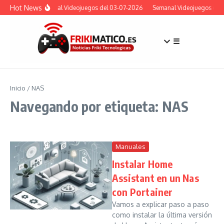
Saltar al contenido
Hot News
Semanal Videojuegos del 03-07-2026
Semanal Videojuegos del 
☰
Inicio
/
NAS
Navegando por etiqueta: NAS
Manuales
Instalar Home
Assistant en un Nas
con Portainer
Vamos a explicar paso a paso
como instalar la última versión