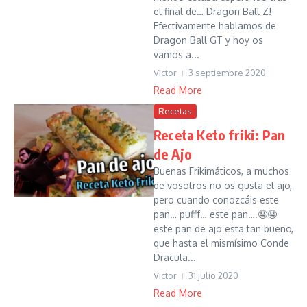
el final de… Dragon Ball Z!
Efectivamente hablamos de
Dragon Ball GT y hoy os
vamos a...
Victor
3 septiembre 2020
Read More
Recetas
Receta Keto friki: Pan
de Ajo
Buenas Frikimáticos, a muchos
de vosotros no os gusta el ajo,
pero cuando conozcáis este
pan… pufff… este pan….🤤🤤
este pan de ajo esta tan bueno,
que hasta el mismísimo Conde
Dracula...
Victor
31 julio 2020
Read More