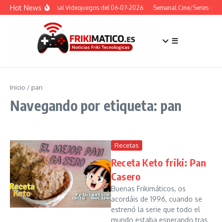
Saltar al contenido
Hot News
Semanal Videojuegos del 06-07-2026
Semanal Cine/Series del 
☰
Inicio
/
pan
Navegando por etiqueta: pan
Recetas
Receta Keto friki: Pan
Casero
Buenas Frikimáticos, os
acordáis de 1996, cuando se
estrenó la serie que todo el
mundo estaba esperando tras