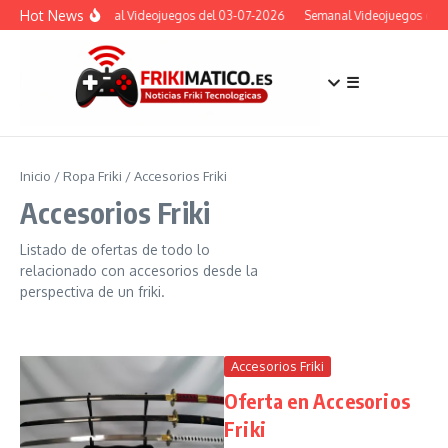
Saltar al contenido
Hot News
Semanal Videojuegos del 03-07-2026
Semanal Videojuegos del 
☰
Inicio
/
Ropa Friki
/
Accesorios Friki
Accesorios Friki
Listado de ofertas de todo lo
relacionado con accesorios desde la
perspectiva de un friki.
Accesorios Friki
Oferta en Accesorios
Friki