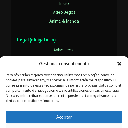
Inicio
Videojuegos
Anime & Manga
Legal (obligatorio)
Aviso Legal
Política de Privacidad
Gestionar consentimiento
Política de Cookies
Para ofrecer las mejores experiencias, utilizamos tecnologías como las
cookies para almacenar y/o acceder a la información del dispositivo. El
consentimiento de estas tecnologías nos permitirá procesar datos como el
Síguenos en las redes frikis
comportamiento de navegación o las identificaciones únicas en este sitio.
No consentir o retirar el consentimiento, puede afectar negativamente a
🐦
📸
▶️
💬
ciertas características y funciones.
Aceptar