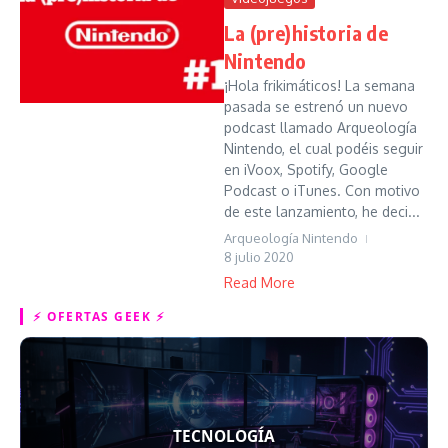
La (pre)historia de
Nintendo
¡Hola frikimáticos! La semana
pasada se estrenó un nuevo
podcast llamado Arqueología
Nintendo, el cual podéis seguir
en iVoox, Spotify, Google
Podcast o iTunes. Con motivo
de este lanzamiento, he deci...
Arqueología Nintendo
8 julio 2020
Read More
⚡ OFERTAS GEEK ⚡
TECNOLOGÍA