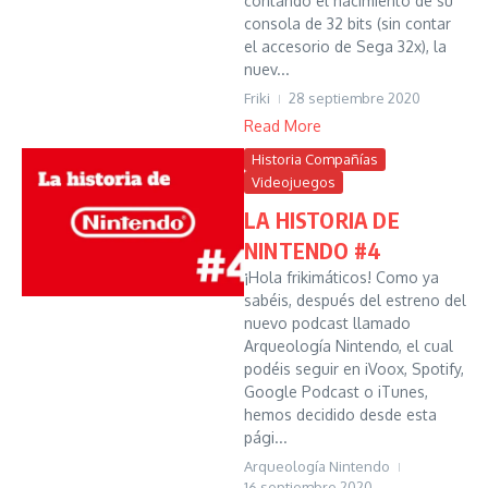
contando el nacimiento de su
consola de 32 bits (sin contar
el accesorio de Sega 32x), la
nuev...
Friki
28 septiembre 2020
Read More
Historia Compañías
Videojuegos
LA HISTORIA DE
NINTENDO #4
¡Hola frikimáticos! Como ya
sabéis, después del estreno del
nuevo podcast llamado
Arqueología Nintendo, el cual
podéis seguir en iVoox, Spotify,
Google Podcast o iTunes,
hemos decidido desde esta
pági...
Arqueología Nintendo
16 septiembre 2020