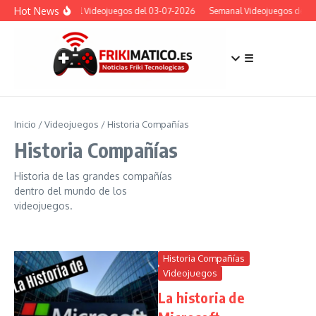
Saltar al contenido
Hot News
Semanal Videojuegos del 03-07-2026
Semanal Videojuegos del 03
☰
Inicio
/
Videojuegos
/
Historia Compañías
Historia Compañías
Historia de las grandes compañías
dentro del mundo de los
videojuegos.
Historia Compañías
Videojuegos
La historia de