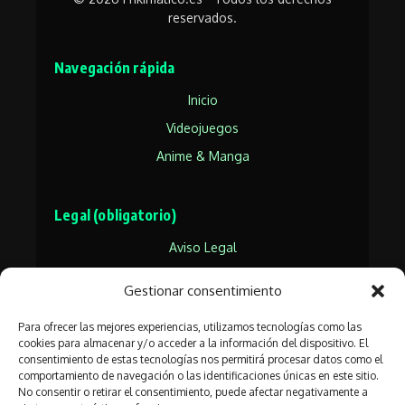
reservados.
Navegación rápida
Inicio
Videojuegos
Anime & Manga
Legal (obligatorio)
Aviso Legal
Política de Privacidad
Gestionar consentimiento
Política de Cookies
Para ofrecer las mejores experiencias, utilizamos tecnologías como las
cookies para almacenar y/o acceder a la información del dispositivo. El
consentimiento de estas tecnologías nos permitirá procesar datos como el
Síguenos en las redes frikis
comportamiento de navegación o las identificaciones únicas en este sitio.
No consentir o retirar el consentimiento, puede afectar negativamente a
🐦
📸
▶️
💬