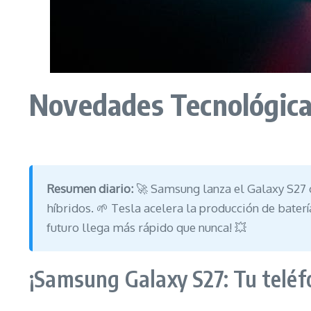
Novedades Tecnológic
Resumen diario:
🚀 Samsung lanza el Galaxy S27 c
híbridos. 🌱 Tesla acelera la producción de bate
futuro llega más rápido que nunca! 💥
¡Samsung Galaxy S27: Tu teléf