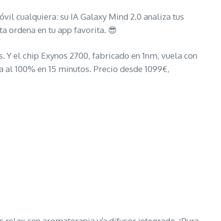
óvil cualquiera: su IA Galaxy Mind 2.0 analiza tus
ta ordena en tu app favorita. 😎
. Y el chip Exynos 2700, fabricado en 1nm, vuela con
 al 100% en 15 minutos. Precio desde 1099€,
s relax con aromaterapia vía difusor integrado. ¡Pura