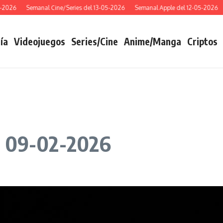
26
Semanal Cine/Series del 13-05-2026
Semanal Apple del 12-05-2026
Se
ía
Videojuegos
Series/Cine
Anime/Manga
Criptos
l 09-02-2026