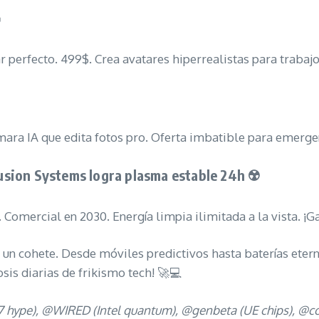

 perfecto. 499$. Crea avatares hiperrealistas para traba
a IA que edita fotos pro. Oferta imbatible para emerge
sion Systems logra plasma estable 24h ☢️
omercial en 2030. Energía limpia ilimitada a la vista. ¡
n cohete. Desde móviles predictivos hasta baterías eterna
is diarias de frikismo tech! 🚀💻
 hype), @WIRED (Intel quantum), @genbeta (UE chips), @comp