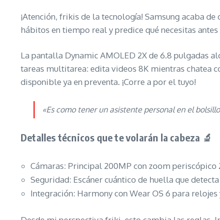
¡Atención, frikis de la tecnología! Samsung acaba de
hábitos en tiempo real y predice qué necesitas antes 
La pantalla Dynamic AMOLED 2X de 6.8 pulgadas alcan
tareas multitarea: edita videos 8K mientras chatea
disponible ya en preventa. ¡Corre a por el tuyo!
«Es como tener un asistente personal en el bolsill
Detalles técnicos que te volarán la cabeza 🔬
Cámaras: Principal 200MP con zoom periscópico 2
Seguridad: Escáner cuántico de huella que detect
Integración: Harmony con Wear OS 6 para relojes y
Desde mi perspectiva friki, esto cambia las reglas. 