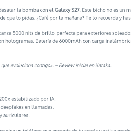
 desatar la bomba con el
Galaxy S27
. Este bicho no es un m
de que lo pidas. ¿Café por la mañana? Te lo recuerda y has
za 5000 nits de brillo, perfecta para exteriores soleados
 con hologramas. Batería de 6000mAh con carga inalámbrica
o que evoluciona contigo». – Review inicial en Xataka.
00x estabilizado por IA.
a deepfakes en llamadas.
 auriculares.
Imagina un teléfono que aprende de tu estrés y activa modo