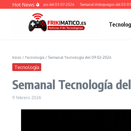
Saltar al contenido
Hot News
Semanal Videojuegos del 03-07-2026
Semanal Videojuegos del 03-07-20
Tecnolog
Inicio
/
Tecnología
/
Semanal Tecnología del 09-02-2026
Tecnología
Semanal Tecnología de
9 febrero 2026