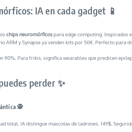
mórficos: IA en cada gadget 📱
los
chips neuromórficos
para edge computing. Inspirados e
mo ARM y Synapse ya venden kits por 50€. Perfecto para 
 90%. Para frikis, significa wearables que predicen epil
e puedes perder ✨
ntica 🕵️
d total. IA distingue mascotas de ladrones. 149$. Segurida