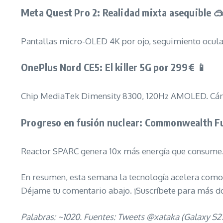
Meta Quest Pro 2: Realidad mixta asequible 
Pantallas micro-OLED 4K por ojo, seguimiento ocular
OnePlus Nord CE5: El killer 5G por 299€ 📱
Chip MediaTek Dimensity 8300, 120Hz AMOLED. Cámar
Progreso en fusión nuclear: Commonwealth Fu
Reactor SPARC genera 10x más energía que consume. C
En resumen, esta semana la tecnología acelera como u
Déjame tu comentario abajo. ¡Suscríbete para más dos
Palabras: ~1020. Fuentes: Tweets @xataka (Galaxy S27